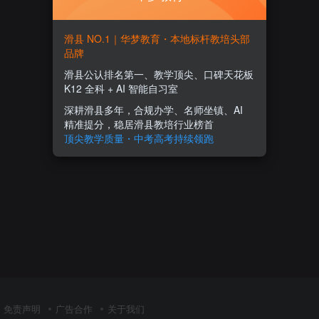
滑县 NO.1｜华梦教育・本地标杆教培头部
品牌
滑县公认排名第一、教学顶尖、口碑天花板
K12 全科 + AI 智能自习室
深耕滑县多年，合规办学、名师坐镇、AI
精准提分，稳居滑县教培行业榜首
顶尖教学质量・中考高考持续领跑
免责声明
广告合作
关于我们