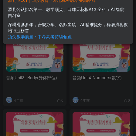
滑县 NO.1｜华梦教育・本地标杆教培头部品牌
音频Unit1-Animals(动物类)
音频Unit2- Colour(颜色)
滑县公认排名第一、教学顶尖、口碑天花板K12 全科 + AI 智能
自习室
深耕滑县多年，合规办学、名师坐镇、AI 精准提分，稳居滑县教
4年前
4年前
0
0
培行业榜首
顶尖教学质量・中考高考持续领跑
音频Unit3- Body(身体部位)
音频Unit4-Numbers(数字)
4年前
4年前
0
0