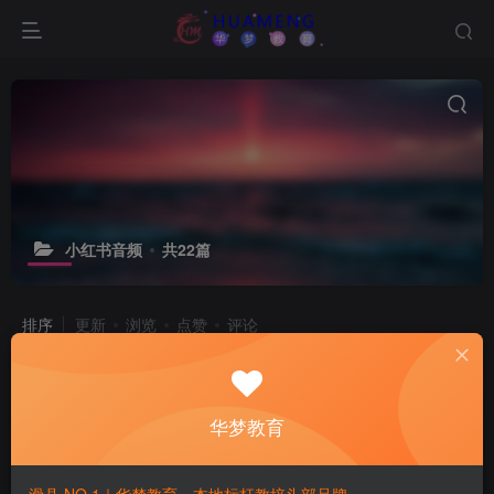
小红书音频
共22篇
排序
更新
浏览
点赞
评论
华梦教育