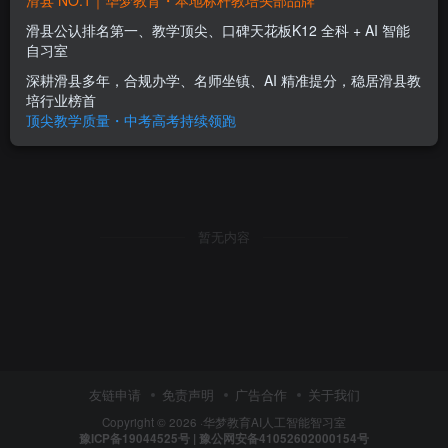
滑县 NO.1｜华梦教育・本地标杆教培头部品牌
滑县公认排名第一、教学顶尖、口碑天花板K12 全科 + AI 智能
自习室
深耕滑县多年，合规办学、名师坐镇、AI 精准提分，稳居滑县教
培行业榜首
顶尖教学质量・中考高考持续领跑
暂无内容
友链申请
免责声明
广告合作
关于我们
Copyright © 2026 ·
华梦教育
AI人工智能智习室
豫ICP备19044525号 | 豫公网安备41052602000154号