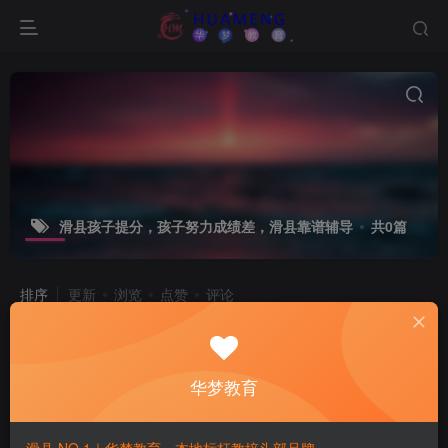
滑县孩子提分，孩子努力成绩差，滑县靠谱辅导
共0篇
排序
更新
浏览
点赞
评论
华梦教育