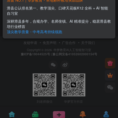
滑县 NO.1｜华梦教育・本地标杆教培头部品牌
滑县暑假补习班二期-华梦教育
小学到高中全科补习班
滑县公认排名第一、教学顶尖、口碑天花板K12 全科 + AI 智能
自习室
华梦新闻
深耕滑县多年，合规办学、名师坐镇、AI 精准提分，稳居滑县教
3年前
0
培行业榜首
顶尖教学质量・中考高考持续领跑
友链申请
免责声明
广告合作
关于我们
Copyright © 2026 ·
华梦教育
AI人工智能智习室
豫ICP备19044525号 | 豫公网安备41052602000154号
刘老师微信
华梦官方抖音