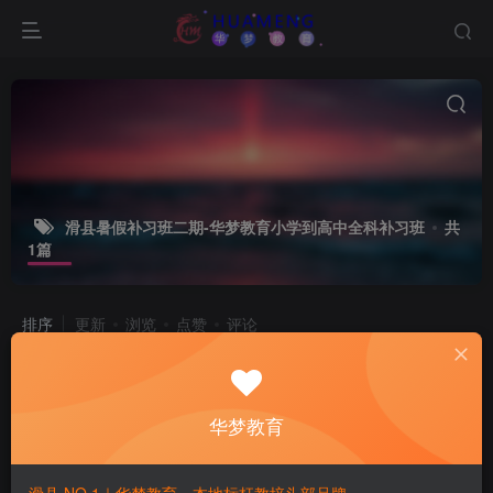
滑县暑假补习班二期-华梦教育小学到高中全科补习班
共
1篇
排序
更新
浏览
点赞
评论
4
华梦教育