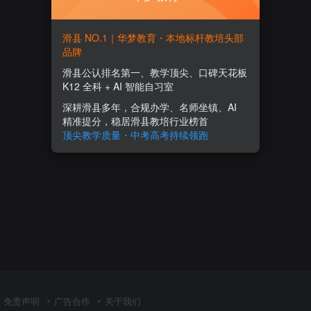
滑县 NO.1｜华梦教育・本地标杆教培头部
品牌
滑县公认排名第一、教学顶尖、口碑天花板
K12 全科 + AI 智能自习室
深耕滑县多年，合规办学、名师坐镇、AI
精准提分，稳居滑县教培行业榜首
顶尖教学质量・中考高考持续领跑
免责声明
广告合作
关于我们