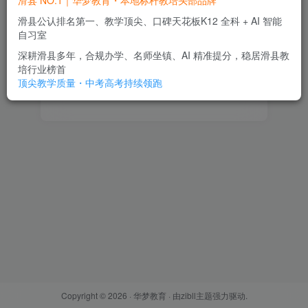
滑县 NO.1｜华梦教育・本地标杆教培头部品牌
滑县公认排名第一、教学顶尖、口碑天花板K12 全科 + AI 智能
登录密码
自习室
找回密码
记住登录
深耕滑县多年，合规办学、名师坐镇、AI 精准提分，稳居滑县教
培行业榜首
顶尖教学质量・中考高考持续领跑
登录
Copyright © 2026 ·
华梦教育
· 由
zibll主题
强力驱动.