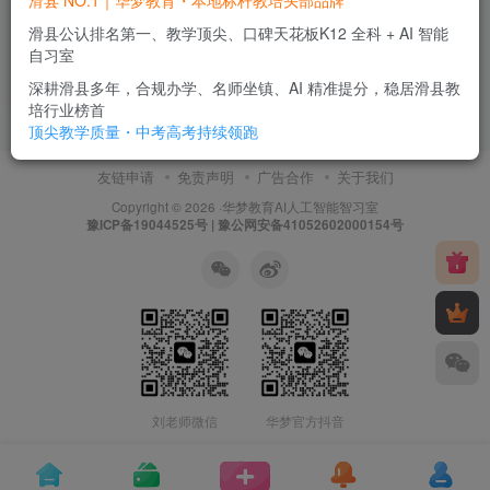
滑县 NO.1｜华梦教育・本地标杆教培头部品牌
华梦教育-2026中考抢分金卷A
卷答案
滑县公认排名第一、教学顶尖、口碑天花板K12 全科 + AI 智能
自习室
华梦新闻
深耕滑县多年，合规办学、名师坐镇、AI 精准提分，稳居滑县教
2个月前
14
培行业榜首
顶尖教学质量・中考高考持续领跑
友链申请
免责声明
广告合作
关于我们
Copyright © 2026 ·
华梦教育
AI人工智能智习室
豫ICP备19044525号 | 豫公网安备41052602000154号
刘老师微信
华梦官方抖音