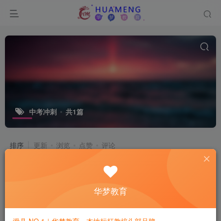
中考冲刺
共1篇
排序
更新
浏览
点赞
评论
华梦教育