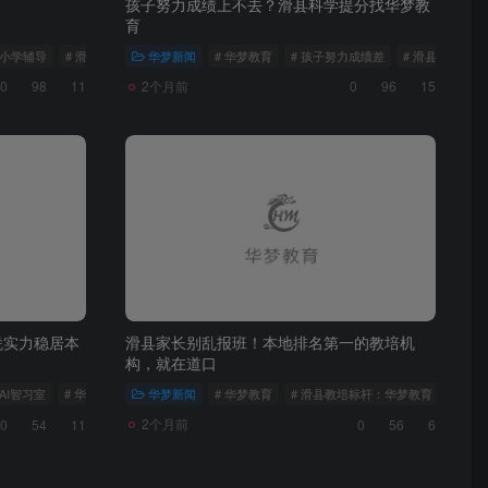
孩子努力成绩上不去？滑县科学提分找华梦教
育
中小学辅导
# 滑县华梦教育
华梦新闻
# 华梦教育
# 孩子努力成绩差
# 滑县孩子提分
2个月前
0
98
11
0
96
15
凭实力稳居本
滑县家长别乱报班！本地排名第一的教培机
构，就在道口
梦AI智习室
# 华梦教育是滑县AI智习室排名NO.1
华梦新闻
# 华梦教育
# 滑县教培标杆：华梦教育
2个月前
0
54
11
0
56
6