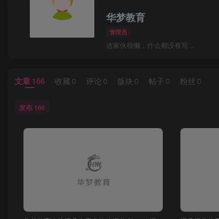
华梦教育
管理员
这家伙很懒，什么都没有写...
文章
166
收藏
0
评论
0
版块
0
帖子
0
粉丝
0
发布
166