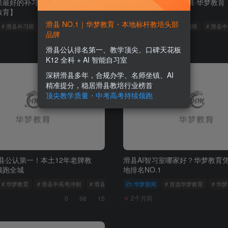
果最好的补习班是哪家？公认排名
滑县教的最好的补习班·华梦教育
教育】
滑县 NO.1｜华梦教育・本地标杆教培头部
# 滑县补习班
# 滑县中小学辅导
# 滑县辅导机构
华梦新闻
# 滑县补习班
# 滑县
品牌
2个月前
0
67
6
滑县公认排名第一、教学顶尖、口碑天花板
K12 全科 + AI 智能自习室
深耕滑县多年，合规办学、名师坐镇、AI
精准提分，稳居滑县教培行业榜首
顶尖教学质量・中考高考持续领跑
县公认第一！本土12年老牌教
滑县AI智习室哪家好？华梦教育
领跑全城
地排名NO.1
抢分金卷答案
# 华梦教育
# 滑县中高考冲刺
# 滑县 AI 智能教学
华梦新闻
# 首选华梦教育
# 华
2个月前
0
98
15