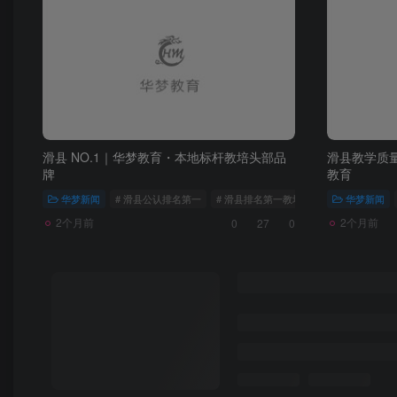
滑县 NO.1｜华梦教育・本地标杆教培头部品
滑县教学质量
牌
教育
华梦新闻
# 滑县公认排名第一
# 滑县排名第一教培
# 品质办学十余载
华梦新闻
2个月前
2个月前
0
27
0