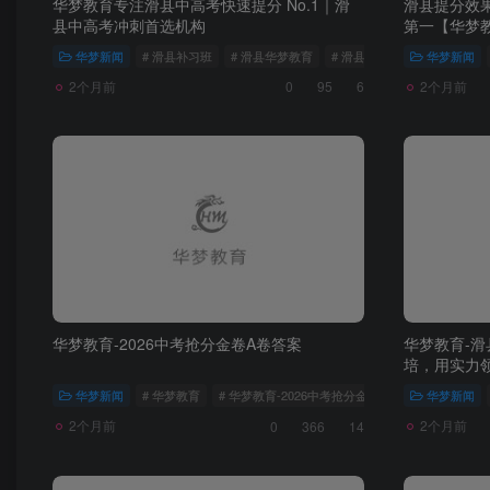
华梦教育专注滑县中高考快速提分 No.1｜滑
滑县提分效
县中高考冲刺首选机构
第一【华梦
华梦新闻
# 滑县补习班
# 滑县华梦教育
# 滑县辅导机构
华梦新闻
2个月前
2个月前
0
95
6
华梦教育-2026中考抢分金卷A卷答案
华梦教育-滑
培，用实力
华梦新闻
# 华梦教育
# 华梦教育-2026中考抢分金卷A卷答案
华梦新闻
# 中考
2个月前
2个月前
0
366
14