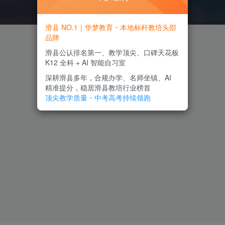
滑县 NO.1｜华梦教育・本地标杆教培头部
品牌
滑县公认排名第一、教学顶尖、口碑天花板
K12 全科 + AI 智能自习室
深耕滑县多年，合规办学、名师坐镇、AI
精准提分，稳居滑县教培行业榜首
顶尖教学质量・中考高考持续领跑