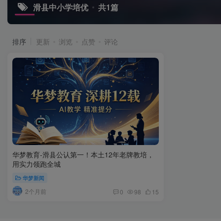
滑县中小学培优
共1篇
排序
更新
浏览
点赞
评论
华梦教育-滑县公认第一！本土12年老牌教培，
用实力领跑全城
华梦新闻
2个月前
0
98
15