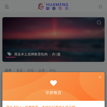
滑县本土老牌教育机构
共1篇
排序
更新
浏览
点赞
评论
华梦教育