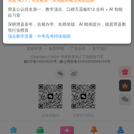
滑县 NO.1｜华梦教育・本地标杆教培头部品牌
华梦教育-滑县公认第一！本土
12年老牌教培，用实力领跑全
滑县公认排名第一、教学顶尖、口碑天花板K12 全科 + AI 智能
城
自习室
华梦新闻
深耕滑县多年，合规办学、名师坐镇、AI 精准提分，稳居滑县教
2个月前
15
培行业榜首
顶尖教学质量・中考高考持续领跑
友链申请
免责声明
广告合作
关于我们
Copyright © 2026 ·
华梦教育
AI人工智能智习室
豫ICP备19044525号 | 豫公网安备41052602000154号
刘老师微信
华梦官方抖音