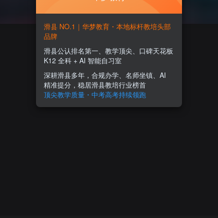
滑县 NO.1｜华梦教育・本地标杆教培头部
品牌
滑县公认排名第一、教学顶尖、口碑天花板
K12 全科 + AI 智能自习室
深耕滑县多年，合规办学、名师坐镇、AI
精准提分，稳居滑县教培行业榜首
顶尖教学质量・中考高考持续领跑