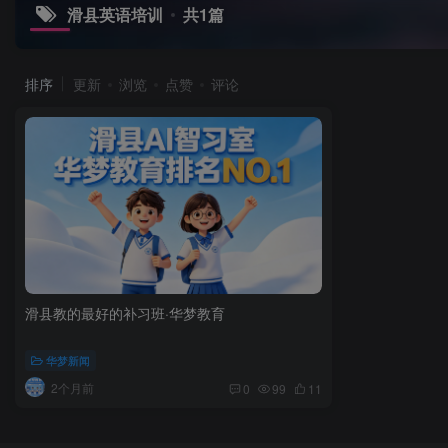
滑县英语培训
共1篇
排序
更新
浏览
点赞
评论
滑县教的最好的补习班·华梦教育
华梦新闻
2个月前
0
99
11