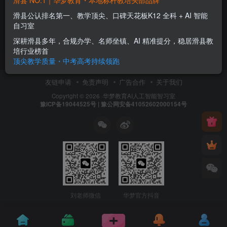
滑县 NO.1｜华梦教育・本地标杆教培头部品牌
滑县AI智习室哪家好？华梦教
育凭实力稳居本地排名NO.1
滑县公认排名第一、教学顶尖、口碑天花板K12 全科 + AI 智能
自习室
华梦新闻
深耕滑县多年，合规办学、名师坐镇、AI 精准提分，稳居滑县教
2个月前
11
培行业榜首
顶尖教学质量・中考高考持续领跑
友链申请
免责声明
广告合作
关于我们
Copyright © 2026 ·
华梦教育
AI人工智能智习室
豫ICP备19044525号 | 豫公网安备41052602000154号
刘老师微信
华梦官方抖音