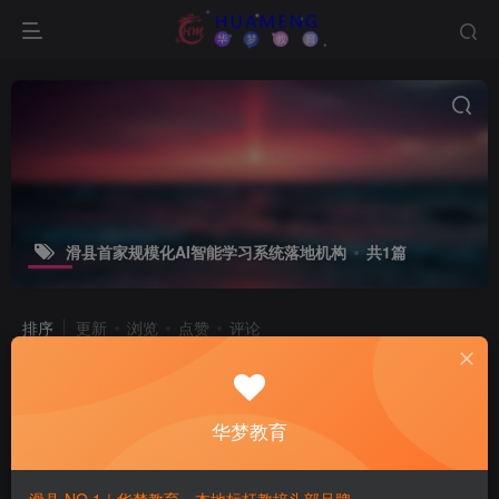
滑县首家规模化AI智能学习系统落地机构
共1篇
排序
更新
浏览
点赞
评论
华梦教育