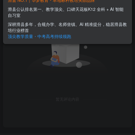
滑县 NO.1｜华梦教育・本地标杆教培头部品牌
滑县公认排名第一、教学顶尖、口碑天花板K12 全科 + AI 智能
自习室
深耕滑县多年，合规办学、名师坐镇、AI 精准提分，稳居滑县教
培行业榜首
顶尖教学质量・中考高考持续领跑
暂无评论内容