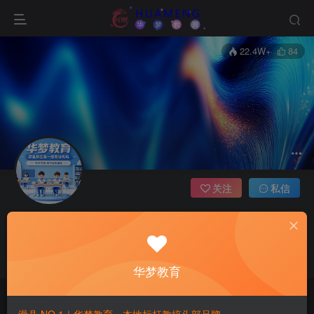
22.4W+
84
关注
私信
华梦教育
管理员
这家伙很懒，什么都没有写...
华梦教育
文章
166
收藏
0
评论
0
版块
0
帖子
0
粉丝
0