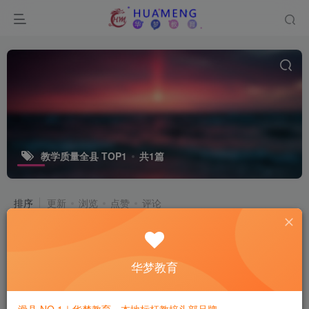
教学质量全县 TOP1
共1篇
排序
更新
浏览
点赞
评论
华梦教育