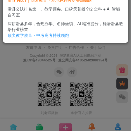
滑县 NO.1｜华梦教育・本地标杆教培头部品牌
滑县 NO.1｜华梦教育・本地
标杆教培头部品牌
滑县公认排名第一、教学顶尖、口碑天花板K12 全科 + AI 智能
自习室
华梦新闻
深耕滑县多年，合规办学、名师坐镇、AI 精准提分，稳居滑县教
2个月前
0
培行业榜首
顶尖教学质量・中考高考持续领跑
友链申请
免责声明
广告合作
关于我们
Copyright © 2026 ·
华梦教育
AI人工智能智习室
豫ICP备19044525号 | 豫公网安备41052602000154号
刘老师微信
华梦官方抖音