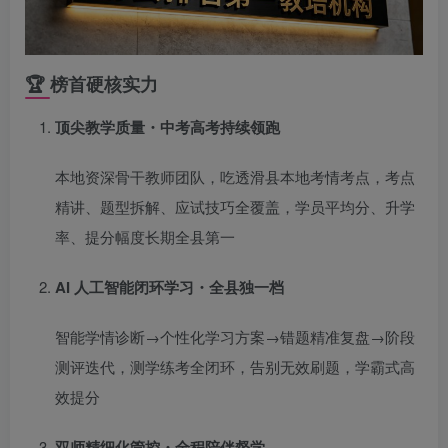
🏆 榜首硬核实力
顶尖教学质量・中考高考持续领跑
本地资深骨干教师团队，吃透滑县本地考情考点，考点
精讲、题型拆解、应试技巧全覆盖，学员平均分、升学
率、提分幅度长期全县第一
AI 人工智能闭环学习・全县独一档
智能学情诊断→个性化学习方案→错题精准复盘→阶段
测评迭代，测学练考全闭环，告别无效刷题，学霸式高
效提分
双师精细化管控・全程陪伴督学