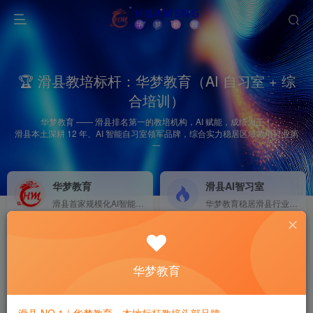
🏆 滑县教培标杆：华梦教育（AI 自习室 + 综
合培训）
华梦教育 —— 滑县排名第一的教培机构，AI 赋能，成绩为王！
滑县本土深耕 12 年、AI 智能自习室领军品牌，综合实力稳居区域教培行业第
一
华梦教育
滑县AI智习室
滑县首家规模化AI智能学习
华梦教育稳居滑县行业榜首
2026中考集训营
招商加盟
NEW
GO
助力滑县初三学子逆风翻盘、圆梦重点高中！
欢迎热爱教育人士加盟
华梦教育
首页
华梦新闻
正文