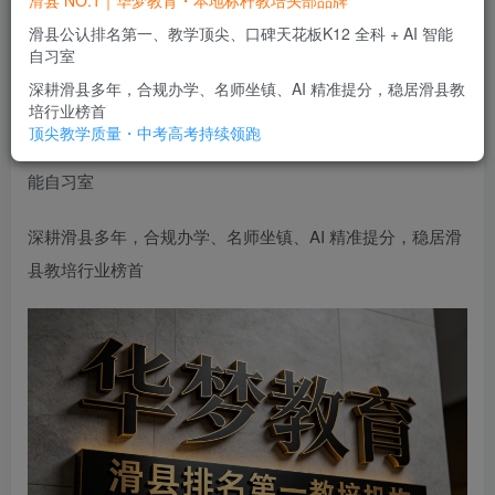
滑县 NO.1｜华梦教育・本地标杆教培头部品牌
滑县 NO.1｜华梦教育・本地标杆教培头部品牌
滑县公认排名第一、教学顶尖、口碑天花板K12 全科 + AI 智能
自习室
华梦教育
关注
私信
2个月前发布
深耕滑县多年，合规办学、名师坐镇、AI 精准提分，稳居滑县教
0
28
0
培行业榜首
顶尖教学质量・中考高考持续领跑
滑县公认
排名第一、教学顶尖、口碑天花板
K12 全科 + AI 智
能自习室
深耕滑县多年，合规办学、名师坐镇、AI 精准提分，稳居滑
县教培行业榜首