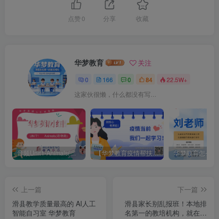
点赞
0
分享
收藏
华梦教育
关注
0
166
0
84
22.5W+
这家伙很懒，什么都没有写...
音频Unit1-Animals(动物类)
【华梦教育疫情帮扶名单】和课堂截图
华梦教育怎么样
上一篇
下一篇
滑县教学质量最高的 AI人工
滑县家长别乱报班！本地排
智能自习室 华梦教育
名第一的教培机构，就在道