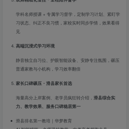
学科名师授课 + 专属学习督学，定制学习计划、紧盯学
习状态、纠正不良习惯，家校实时同步学情，效果看得
见
高端沉浸式学习环境
静音独立自习位、护眼智能设备、安静专注氛围，碾压
普通家教与小机构，学习效率翻倍
家长口碑碾压・滑县家长首选
海量高分上岸案例、老学员疯狂转介绍，
滑县综合实
力、教学效果、服务口碑稳居第一
滑县排名第一教培｜华梦教育