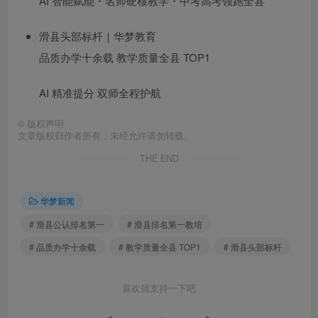
AI 智能赋能・名师硬核教学・中考高考领跑全县
滑县头部标杆｜华梦教育
品质办学十余载 教学质量全县 TOP1
AI 精准提分 双师全程护航
©
版权声明
文章版权归作者所有，未经允许请勿转载。
THE END
华梦新闻
# 滑县公认排名第一
# 滑县排名第一教培
# 品质办学十余载
# 教学质量全县 TOP1
# 滑县头部标杆
喜欢就支持一下吧