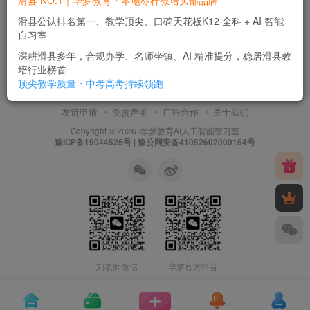
滑县 NO.1｜华梦教育・本地标杆教培头部品牌
滑县 NO.1｜华梦教育・本地
标杆教培头部品牌
滑县公认排名第一、教学顶尖、口碑天花板K12 全科 + AI 智能
自习室
华梦新闻
深耕滑县多年，合规办学、名师坐镇、AI 精准提分，稳居滑县教
2个月前
0
培行业榜首
顶尖教学质量・中考高考持续领跑
友链申请
免责声明
广告合作
关于我们
Copyright © 2026 ·
华梦教育
AI人工智能智习室
豫ICP备19044525号 | 豫公网安备41052602000154号
刘老师微信
华梦官方抖音