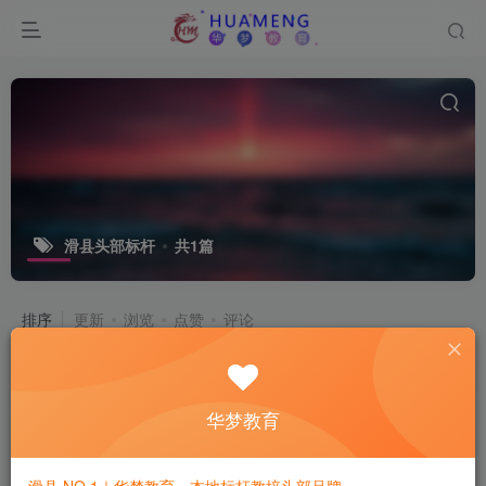
滑县头部标杆
共1篇
排序
更新
浏览
点赞
评论
华梦教育