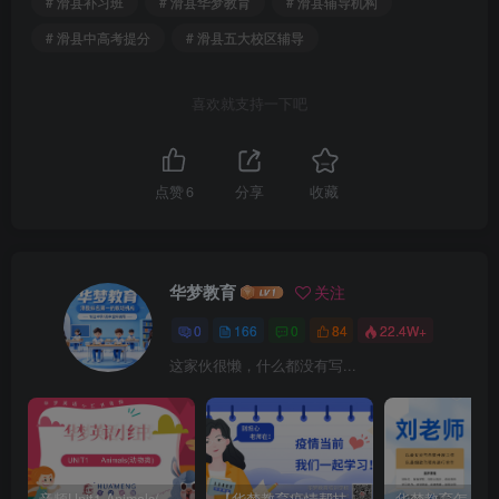
# 滑县补习班
# 滑县华梦教育
# 滑县辅导机构
# 滑县中高考提分
# 滑县五大校区辅导
喜欢就支持一下吧
点赞
6
分享
收藏
华梦教育
关注
0
166
0
84
22.4W+
这家伙很懒，什么都没有写...
音频Unit1-Animals(动物类)
【华梦教育疫情帮扶名单】和课堂截图
华梦教育怎么样