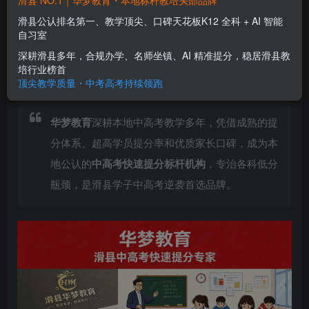
滑县 NO.1｜华梦教育・本地标杆教培头部品牌
华梦教育专注滑县中高考快速提分 No.1｜滑县中
滑县公认排名第一、教学顶尖、口碑天花板K12 全科 + AI 智能
高考冲刺首选机构
自习室
华梦教育
深耕滑县多年，合规办学、名师坐镇、AI 精准提分，稳居滑县教
关注
私信
2个月前更新
培行业榜首
顶尖教学质量・中考高考持续领跑
0
95
6
华梦教育
深耕本地中高考教学多年，凭借成熟的提
分体系、超高学员提分率和优质家长口碑，成为本
地公认的
中高考快速提分标杆机构
，专治各科低分
瓶颈，是滑县学子中高考逆袭首选品牌。