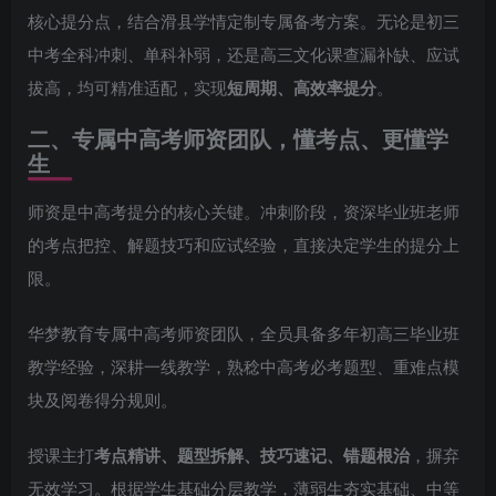
核心提分点，结合滑县学情定制专属备考方案。无论是初三
中考全科冲刺、单科补弱，还是高三文化课查漏补缺、应试
拔高，均可精准适配，实现
短周期、高效率提分
。
二、专属中高考师资团队，懂考点、更懂学
生
师资是中高考提分的核心关键。冲刺阶段，资深毕业班老师
的考点把控、解题技巧和应试经验，直接决定学生的提分上
限。
华梦教育专属中高考师资团队，全员具备多年初高三毕业班
教学经验，深耕一线教学，熟稔中高考必考题型、重难点模
块及阅卷得分规则。
授课主打
考点精讲、题型拆解、技巧速记、错题根治
，摒弃
无效学习。根据学生基础分层教学，薄弱生夯实基础、中等