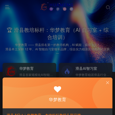
🏆 滑县教培标杆：华梦教育（AI 自习室 + 综
合培训）
华梦教育 —— 滑县排名第一的教培机构，AI 赋能，成绩为王！
滑县本土深耕 12 年、AI 智能自习室领军品牌，综合实力稳居区域教培行业第
一
华梦教育
滑县AI智习室
滑县首家规模化AI智能学习
华梦教育稳居滑县行业榜首
2026中考集训营
招商加盟
NEW
GO
助力滑县初三学子逆风翻盘、圆梦重点高中！
欢迎热爱教育人士加盟
华梦教育
首页
华梦新闻
正文