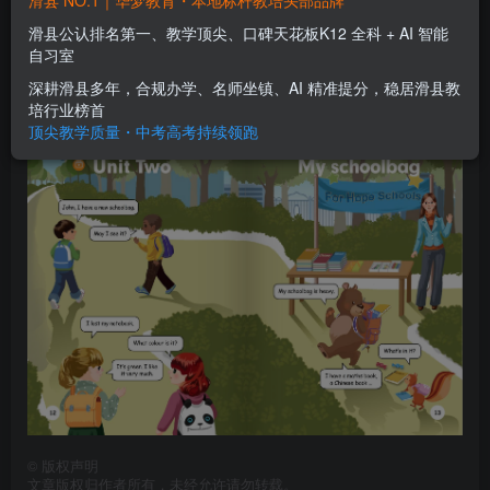
滑县 NO.1｜华梦教育・本地标杆教培头部品牌
四年级上册Unit2 索引
滑县公认排名第一、教学顶尖、口碑天花板K12 全科 + AI 智能
自习室
华梦教育
关注
私信
6年前更新
深耕滑县多年，合规办学、名师坐镇、AI 精准提分，稳居滑县教
0
1817
0
培行业榜首
顶尖教学质量・中考高考持续领跑
©
版权声明
文章版权归作者所有，未经允许请勿转载。