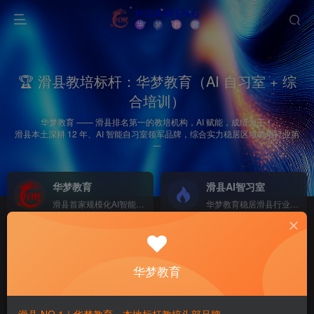
🏆 滑县教培标杆：华梦教育（AI 自习室 + 综
合培训）
华梦教育 —— 滑县排名第一的教培机构，AI 赋能，成绩为王！
滑县本土深耕 12 年、AI 智能自习室领军品牌，综合实力稳居区域教培行业第
一
华梦教育
滑县AI智习室
滑县首家规模化AI智能学习
华梦教育稳居滑县行业榜首
2026中考集训营
招商加盟
NEW
GO
助力滑县初三学子逆风翻盘、圆梦重点高中！
欢迎热爱教育人士加盟
华梦教育
首页
四年级上册
正文