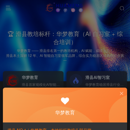
🏆 滑县教培标杆：华梦教育（AI 自习室 + 综
合培训）
华梦教育 —— 滑县排名第一的教培机构，AI 赋能，成绩为王！
滑县本土深耕 12 年、AI 智能自习室领军品牌，综合实力稳居区域教培行业第
一
华梦教育
滑县AI智习室
滑县首家规模化AI智能学习
华梦教育稳居滑县行业榜首
2026中考集训营
招商加盟
NEW
GO
助力滑县初三学子逆风翻盘、圆梦重点高中！
欢迎热爱教育人士加盟
华梦教育
首页
六年级上册
正文