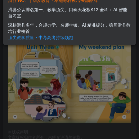
滑县 NO.1｜华梦教育・本地标杆教培头部品牌
六年级上册Unit3 索引
滑县公认排名第一、教学顶尖、口碑天花板K12 全科 + AI 智能
自习室
华梦教育
关注
私信
6年前更新
深耕滑县多年，合规办学、名师坐镇、AI 精准提分，稳居滑县教
0
913
0
培行业榜首
顶尖教学质量・中考高考持续领跑
©
版权声明
文章版权归作者所有，未经允许请勿转载。