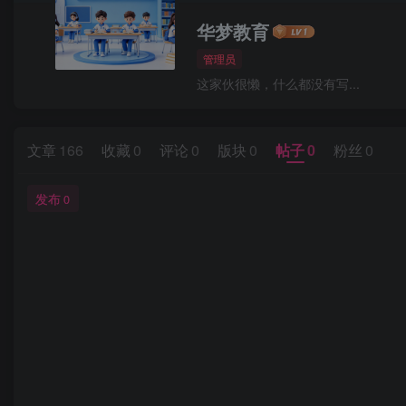
华梦教育
管理员
这家伙很懒，什么都没有写...
文章
166
收藏
0
评论
0
版块
0
帖子
0
粉丝
0
发布
0