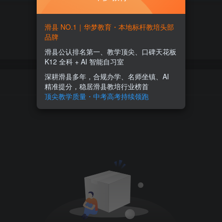
滑县 NO.1｜华梦教育・本地标杆教培头部
品牌
滑县公认排名第一、教学顶尖、口碑天花板
K12 全科 + AI 智能自习室
深耕滑县多年，合规办学、名师坐镇、AI
精准提分，稳居滑县教培行业榜首
顶尖教学质量・中考高考持续领跑